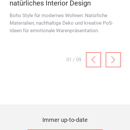
02.04.2026
03.
Boho Style: Der Wohntrend für
Ra
natürliches Interior Design
zu
Boho Style für modernes Wohnen: Natürliche
Der
ber
Materialien, nachhaltige Deko und kreative PoS-
Dif
e.
Ideen für emotionale Warenpräsentation.
aktu
01 / 09