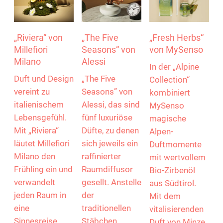
Bestandteil der Architektur bzw. der
Warenpräsentation
gezielt eingesetzt, um alle Sinne
anzusprechen.
„Riviera“ von
„The Five
„Fresh Herbs“
Millefiori
Seasons“ von
von MySenso
Milano
Alessi
In der „Alpine
Duft und Design
„The Five
Collection“
vereint zu
Seasons” von
kombiniert
italienischem
Alessi, das sind
MySenso
Lebensgefühl.
fünf luxuriöse
magische
Mit „Riviera“
Düfte, zu denen
Alpen-