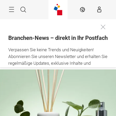
Überspringen
Menü
Suche
DE
Branchen-News – direkt in Ihr Postfach
The Retail Hub – 
Verpassen Sie keine Trends und Neuigkeiten!
news, experts & 
inspiration
Abonnieren Sie unseren Newsletter und erhalten Sie
regelmäßige Updates, exklusive Inhalte und
nützliche Tipps, um Ihr Branchenwissen auf dem
neuesten Stand zu halten.
BLEIBEN SIE INFORMIERT