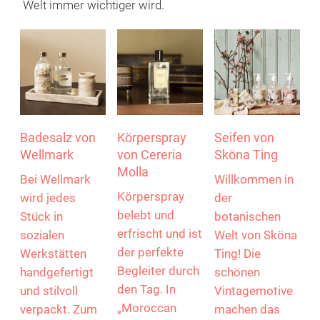
Handcremes, Körperlotionen, Eau de Toilette,
Seifen, Badzusätze… pflegende Produkte mit
demselben Duft wie Raumdüfte werden immer
beliebter. Trends wie Meditation und Achtsamkeit
verstärken diesen ganzheitlichen Ansatz. So
verschmelzen Wohnräume und Badezimmer zum
„
Home-Spa
“, das als Rückzugsort in der hektischen
Welt immer wichtiger wird.
Badesalz von
Körperspray
Seifen von
Wellmark
von Cereria
Sköna Ting
Molla
Bei Wellmark
Willkommen in