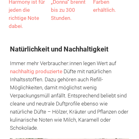
Zeder bis hin zu
Wohnaccessoire.
Minze und
Rose und
Zur Auswahl
schwarzen
Jasmin – bei
stehen die
Pfeffer reicht
den Duftkerzen
Farben Beige
die Duftpalette.
Empathy,
und Grau sowie
Die runden
Vibrancy,
drei Größen.
Glasbehälter
Serenity und
Die größte
sind in fünf
Harmony ist für
„Donna“ brennt
Farben
jeden die
bis zu 300
erhältlich.
richtige Note
Stunden.
dabei.
Natürlichkeit und Nachhaltigkeit
Immer mehr Verbraucher:innen legen Wert auf
nachhaltig produzierte
Düfte mit natürlichen
Inhaltsstoffen. Dazu gehören auch Refill-