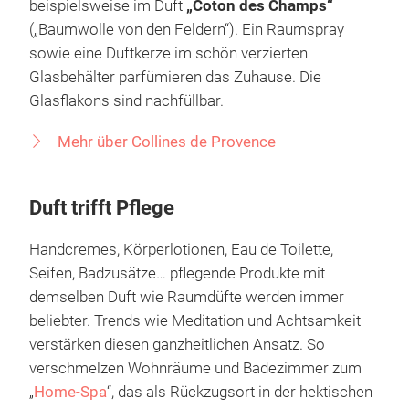
Düfte und Kosmetika her. In der Kollektion
„Fraîcheur Végétale“
(„Pflanzliche Frische“) werden
dekorative mit pflegenden Elementen vereint. Sie ist
außerdem mit patentierten Wirkstoffen
angereichert, um unangenehme Gerüche im Alltag
zu beseitigen. Die Flüssigseife und Universalcreme
pflegen die Haut mit natürlichen Inhaltsstoffen –
beispielsweise im Duft
„Coton des Champs“
(„Baumwolle von den Feldern“). Ein Raumspray
sowie eine Duftkerze im schön verzierten
Glasbehälter parfümieren das Zuhause. Die
Glasflakons sind nachfüllbar.
Mehr über Collines de Provence
Duft trifft Pflege