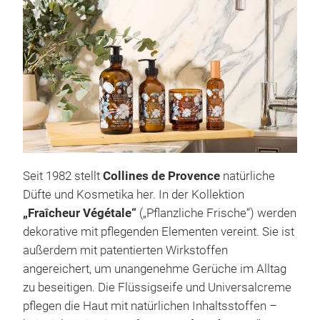
Möglichkeiten, damit möglichst wenig
Verpackungsmüll anfällt. Entsprechend beliebt sind
cleane und neutrale Duftprofile ebenso wie
natürliche Düfte – Hölzer, Kräuter und Pflanzen oder
kulinarische Noten wie Milch, Karamell oder
Schokolade.
Seit 1982 stellt
Collines de Provence
natürliche