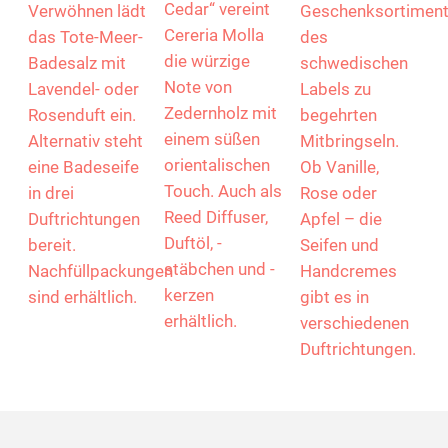
Körperspray
wird jedes
der
belebt und
Stück in
botanischen
erfrischt und ist
sozialen
Welt von Sköna
der perfekte
Werkstätten
Ting! Die
Begleiter durch
handgefertigt
schönen
den Tag. In
und stilvoll
Vintagemotive
„Moroccan
verpackt. Zum
machen das
Cedar“ vereint
Verwöhnen lädt
Geschenksortimen
Cereria Molla
das Tote-Meer-
des
die würzige
Badesalz mit
schwedischen
Note von
Lavendel- oder
Labels zu
Zedernholz mit
Rosenduft ein.
begehrten
einem süßen
Alternativ steht
Mitbringseln.
orientalischen
eine Badeseife
Ob Vanille,
Touch. Auch als
in drei
Rose oder
Reed Diffuser,
Duftrichtungen
Apfel – die
Duftöl, -
bereit.
Seifen und