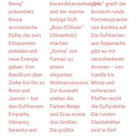
„Well Being“
„Donna“ von
„Ode“ von
von Roura
Fumaci
Aarikka
Mit der
Die fließende
Die
Kollektion „Well
Form des
Duftkollektion
Being“
Keramikkerzenhalters
„Ode“ greift die
präsentiert
und der warme
ikonisch runde
Roura
holzige Duft
Formensprache
aromatische
„Bois d’Olivier“
von Aarikka auf.
Düfte, die zum
(Olivenholz)
Die Duftkerzen
Entspannen
machen
aus Sojawachs
einladen und
„Donna“ von
gibt es mit
neue Energie
Fumaci zu
verschiedenen
geben. Von
einem
Aromen – von
Basilikum über
eleganten
Vanille bis