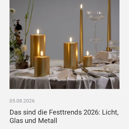
Te
Mat
Pro
Livi
05.08.2026
he
Das sind die Festtrends 2026: Licht,
Glas und Metall
ds