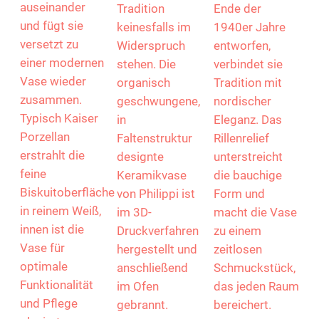
auseinander
Tradition
Ende der
und fügt sie
keinesfalls im
1940er Jahre
versetzt zu
Widerspruch
entworfen,
einer modernen
stehen. Die
verbindet sie
Vase wieder
organisch
Tradition mit
zusammen.
geschwungene,
nordischer
Typisch Kaiser
in
Eleganz. Das
Porzellan
Faltenstruktur
Rillenrelief
erstrahlt die
designte
unterstreicht
feine
Keramikvase
die bauchige
Biskuitoberfläche
von Philippi ist
Form und
in reinem Weiß,
im 3D-
macht die Vase
innen ist die
Druckverfahren
zu einem
Vase für
hergestellt und
zeitlosen
optimale
anschließend
Schmuckstück,
Funktionalität
im Ofen
das jeden Raum
und Pflege
gebrannt.
bereichert.