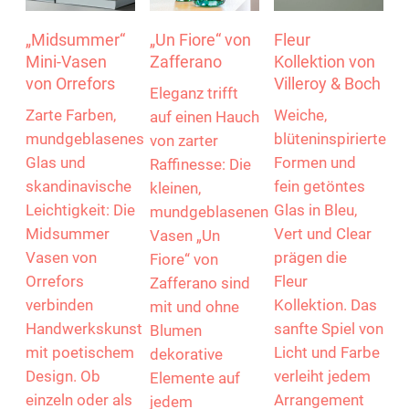
„Midsummer“
„Un Fiore“ von
Fleur
Mini-Vasen
Zafferano
Kollektion von
von Orrefors
Villeroy & Boch
Eleganz trifft
Zarte Farben,
Weiche,
auf einen Hauch
mundgeblasenes
blüteninspirierte
von zarter
Glas und
Formen und
Raffinesse: Die
skandinavische
fein getöntes
kleinen,
Leichtigkeit: Die
Glas in Bleu,
mundgeblasenen
Midsummer
Vert und Clear
Vasen „Un
Vasen von
prägen die
Fiore“ von
Orrefors
Fleur
Zafferano sind
verbinden
Kollektion. Das
mit und ohne
Handwerkskunst
sanfte Spiel von
Blumen
mit poetischem
Licht und Farbe
dekorative
Design. Ob
verleiht jedem
Elemente auf