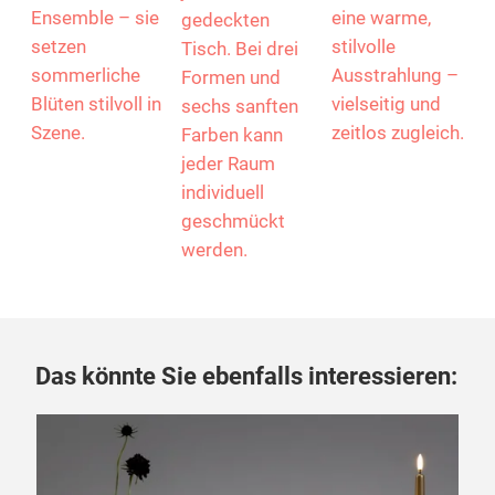
einzeln oder als
Arrangement
jedem
Ensemble – sie
eine warme,
gedeckten
setzen
stilvolle
Tisch. Bei drei
sommerliche
Ausstrahlung –
Formen und
Blüten stilvoll in
vielseitig und
sechs sanften
Szene.
zeitlos zugleich.
Farben kann
jeder Raum
individuell
geschmückt
werden.
Das könnte Sie ebenfalls interessieren:
07.