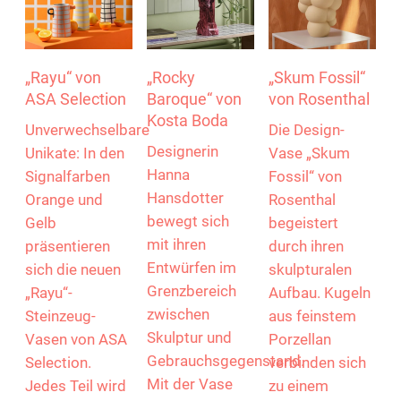
„Rayu“ von
„Rocky
„Skum Fossil“
ASA Selection
Baroque“ von
von Rosenthal
Kosta Boda
Unverwechselbare
Die Design-
Designerin
Unikate: In den
Vase „Skum
Hanna
Signalfarben
Fossil“ von
Hansdotter
Orange und
Rosenthal
bewegt sich
Gelb
begeistert
mit ihren
präsentieren
durch ihren
Entwürfen im
sich die neuen
skulpturalen
Grenzbereich
„Rayu“-
Aufbau. Kugeln
zwischen
Steinzeug-
aus feinstem
Skulptur und
Vasen von ASA
Porzellan
Gebrauchsgegenstand.
Selection.
verbinden sich
Mit der Vase
Jedes Teil wird
zu einem