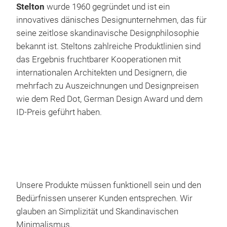
Stelton
wurde 1960 gegründet und ist ein
Das 
innovatives dänisches Designunternehmen, das für
spü
seine zeitlose skandinavische Designphilosophie
Manu
bekannt ist. Steltons zahlreiche Produktlinien sind
inte
das Ergebnis fruchtbarer Kooperationen mit
Für 
internationalen Architekten und Designern, die
Wass
mehrfach zu Auszeichnungen und Designpreisen
von 
wie dem Red Dot, German Design Award und dem
ID-Preis geführt haben.
Orlo
Unsere Produkte müssen funktionell sein und den
Zeit
Bedürfnissen unserer Kunden entsprechen. Wir
Herg
glauben an Simplizität und Skandinavischen
Deko
Minimalismus.