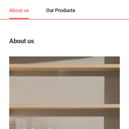
About us
Our Products
About us
Our