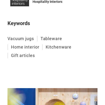
Hospitality Interiors
Keywords
Vacuum jugs
Tableware
Home interior
Kitchenware
Bru
Gift articles
Sod
hers
Die 
Ges
Ele
Gro
Brus