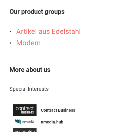
Our product groups
Vib
Zeit
Artikel aus Edelstahl
100
Modern
Ikon
auf 
Jede
Tön
More about us
Ges
Erhä
Special Interests
Grö
Contract Business
nmedia.hub