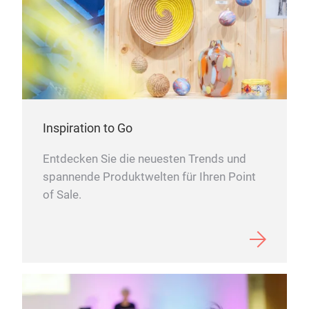
Kom
füh
HINW
Inspiration to Go
Entdecken Sie die neuesten Trends und
spannende Produktwelten für Ihren Point
of Sale.
EM77
Herg