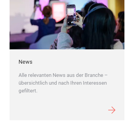
Gew
Alle
erhä
BPA-
Einz
Hau
unt
Ther
News
9,5 
Alle relevanten News aus der Branche –
übersichtlich und nach Ihren Interessen
gefiltert.