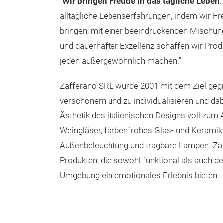
"
Wir bringen Freude in das tägliche Leben
alltägliche Lebenserfahrungen, indem wir Fr
bringen; mit einer beeindruckenden Mischung 
und dauerhafter Exzellenz schaffen wir Produ
jeden außergewöhnlich machen."
Zafferano SRL wurde 2001 mit dem Ziel geg
verschönern und zu individualisieren und dab
Ästhetik des italienischen Designs voll zum 
Weingläser, farbenfrohes Glas- und Keramikg
Außenbeleuchtung und tragbare Lampen: Zaff
Produkten, die sowohl funktional als auch dek
Umgebung ein emotionales Erlebnis bieten.