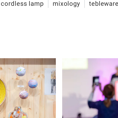
cordless lamp
mixology
teblewar