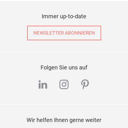
crea
Kost
Immer up-to-date
and 
of c
serv
NEWSLETTER ABONNIEREN
or s
Folgen Sie uns auf
linkedin
instagram
pinterest
Wir helfen Ihnen gerne weiter