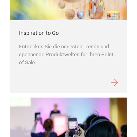
mdf 
show
expr
emph
are 
Tran
laye
move
Inspiration to Go
a ba
M
by O
comp
Entdecken Sie die neuesten Trends und
colo
inne
spannende Produktwelten für Ihren Point
size
each
of Sale.
and 
comp
flor
the 
smal
feet
Prod
col
Förs