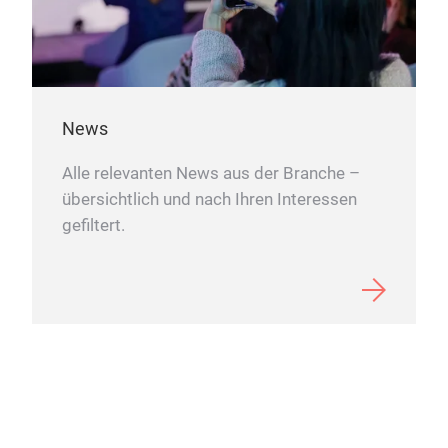
News
Alle relevanten News aus der Branche –
übersichtlich und nach Ihren Interessen
Kos
gefiltert.
Kost
fell
seri
deco
arch
cont
impe
M
acce