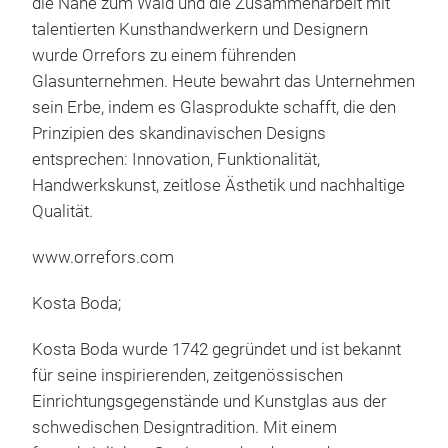
die Nähe zum Wald und die Zusammenarbeit mit
Mon
talentierten Kunsthandwerkern und Designern
surf
wurde Orrefors zu einem führenden
Vibr
Glasunternehmen. Heute bewahrt das Unternehmen
prod
M
sein Erbe, indem es Glasprodukte schafft, die den
scul
Prinzipien des skandinavischen Designs
Hann
entsprechen: Innovation, Funktionalität,
othe
Handwerkskunst, zeitlose Ästhetik und nachhaltige
auth
Qualität.
– R
Han
www.orrefors.com
Kosta Boda;
Kosta Boda wurde 1742 gegründet und ist bekannt
für seine inspirierenden, zeitgenössischen
Einrichtungsgegenstände und Kunstglas aus der
schwedischen Designtradition. Mit einem