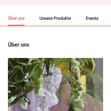
Über uns
Unsere Produkte
Events
Über uns
Un
M