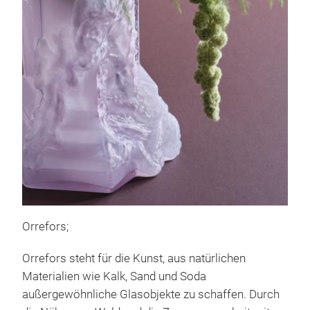
Orrefors;
Kos
Orrefors steht für die Kunst, aus natürlichen
A re
Materialien wie Kalk, Sand und Soda
Bar
außergewöhnliche Glasobjekte zu schaffen. Durch
Boda