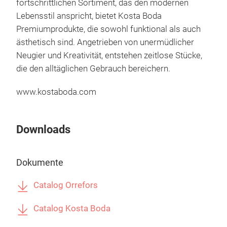
fortschrittlichen Sortiment, das den modernen
Lebensstil anspricht, bietet Kosta Boda
Orr
Premiumprodukte, die sowohl funktional als auch
ästhetisch sind. Angetrieben von unermüdlicher
Orre
Neugier und Kreativität, entstehen zeitlose Stücke,
che
die den alltäglichen Gebrauch bereichern.
hand
piec
www.kostaboda.com
poli
they
– I
Downloads
M
the 
clar
Dokumente
The 
glas
Catalog Orrefors
and 
prio
Catalog Kosta Boda
comp