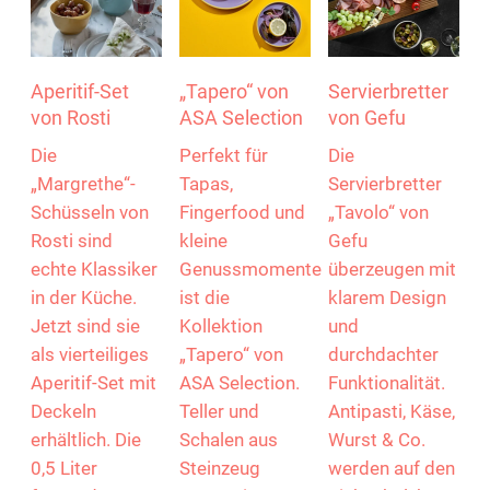
Aperitif-Set
„Tapero“ von
Servierbretter
von Rosti
ASA Selection
von Gefu
Die
Perfekt für
Die
„Margrethe“-
Tapas,
Servierbretter
Schüsseln von
Fingerfood und
„Tavolo“ von
Rosti sind
kleine
Gefu
echte Klassiker
Genussmomente
überzeugen mit
in der Küche.
ist die
klarem Design
Jetzt sind sie
Kollektion
und
als vierteiliges
„Tapero“ von
durchdachter
Aperitif-Set mit
ASA Selection.
Funktionalität.
Deckeln
Teller und
Antipasti, Käse,
erhältlich. Die
Schalen aus
Wurst & Co.
0,5 Liter
Steinzeug
werden auf den