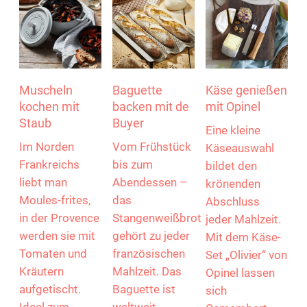
Muscheln
Baguette
Käse genießen
kochen mit
backen mit de
mit Opinel
Staub
Buyer
Eine kleine
Im Norden
Vom Frühstück
Käseauswahl
Frankreichs
bis zum
bildet den
liebt man
Abendessen –
krönenden
Moules-frites,
das
Abschluss
in der Provence
Stangenweißbrot
jeder Mahlzeit.
werden sie mit
gehört zu jeder
Mit dem Käse-
Tomaten und
französischen
Set „Olivier“ von
Kräutern
Mahlzeit. Das
Opinel lassen
aufgetischt.
Baguette ist
sich