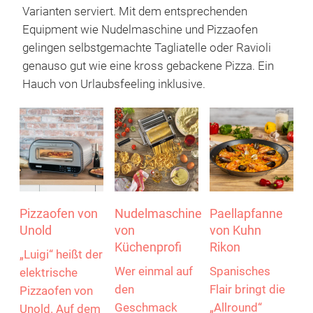
überall und werden rund um den Globus in vielen
Varianten serviert. Mit dem entsprechenden
Equipment wie Nudelmaschine und Pizzaofen
gelingen selbstgemachte Tagliatelle oder Ravioli
genauso gut wie eine kross gebackene Pizza. Ein
Hauch von Urlaubsfeeling inklusive.
Pizzaofen von
Nudelmaschine
Paellapfanne
Unold
von
von Kuhn
Küchenprofi
Rikon
„Luigi“ heißt der
Wer einmal auf
Spanisches
elektrische
den
Flair bringt die
Pizzaofen von