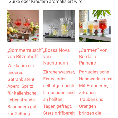
Gurke oder Kräutern aromatisiert wird.
„Sommerrausch“
„Bossa Nova“
„Carmen“ von
von Ritzenhoff
von
Bordallo
Nachtmann
Pinheiro
Wie kaum ein
Zitronenwasser,
Portugiesische
anderes
Eistee oder
Handwerkskunst:
Getränk steht
selbstgemachte
Mit Erdbeeren,
Aperol Spritz
Limonaden sind
Zitronen,
für italienische
an heißen
Trauben und
Lebensfreude.
Tagen gefragt.
Orangen
Besonders gut
Stets griffbereit
bringen die
zur Geltung