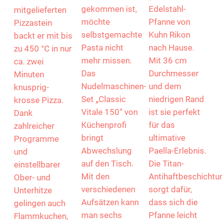
Geschmack
„Allround“
Unold. Auf dem
gekommen ist,
Edelstahl-
mitgelieferten
möchte
Pfanne von
Pizzastein
selbstgemachte
Kuhn Rikon
backt er mit bis
Pasta nicht
nach Hause.
zu 450 °C in nur
mehr missen.
Mit 36 cm
ca. zwei
Das
Durchmesser
Minuten
Nudelmaschinen-
und dem
knusprig-
Set „Classic
niedrigen Rand
krosse Pizza.
Vitale 150“ von
ist sie perfekt
Dank
Küchenprofi
für das
zahlreicher
bringt
ultimative
Programme
Abwechslung
Paella-Erlebnis.
und
auf den Tisch.
Die Titan-
einstellbarer
Mit den
Antihaftbeschichtu
Ober- und
verschiedenen
sorgt dafür,
Unterhitze
Aufsätzen kann
dass sich die
gelingen auch
man sechs
Pfanne leicht