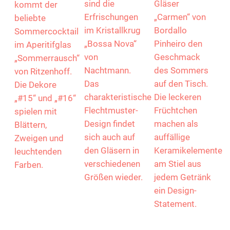
sind die
Gläser
kommt der
Erfrischungen
„Carmen“ von
beliebte
im Kristallkrug
Bordallo
Sommercocktail
„Bossa Nova“
Pinheiro den
im Aperitifglas
von
Geschmack
„Sommerrausch“
Nachtmann.
des Sommers
von Ritzenhoff.
Das
auf den Tisch.
Die Dekore
charakteristische
Die leckeren
„#15“ und „#16“
Flechtmuster-
Früchtchen
spielen mit
Design findet
machen als
Blättern,
sich auch auf
auffällige
Zweigen und
den Gläsern in
Keramikelemente
leuchtenden
verschiedenen
am Stiel aus
Farben.
Größen wieder.
jedem Getränk
ein Design-
Statement.