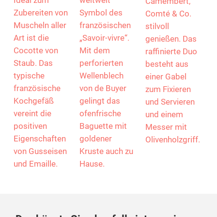
Ideal zum
weltweit
Camembert,
Zubereiten von
Symbol des
Comté & Co.
Muscheln aller
französischen
stilvoll
Art ist die
„Savoir-vivre“.
genießen. Das
Cocotte von
Mit dem
raffinierte Duo
Staub. Das
perforierten
besteht aus
typische
Wellenblech
einer Gabel
französische
von de Buyer
zum Fixieren
Kochgefäß
gelingt das
und Servieren
vereint die
ofenfrische
und einem
positiven
Baguette mit
Messer mit
Eigenschaften
goldener
Olivenholzgriff.
von Gusseisen
Kruste auch zu
und Emaille.
Hause.