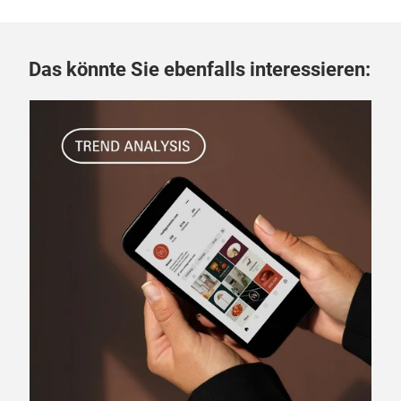
Das könnte Sie ebenfalls interessieren:
24.
Ge
An
st
Wie 
eins
Ans
Wis