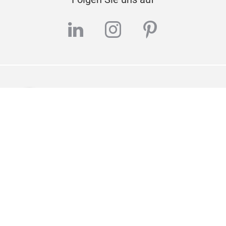
linkedin
instagram
pinterest
Wir helfen Ihnen gerne weiter
KONTAKTIEREN SIE UNS
Impressum
Datenschutz
Über uns
© Messe Frankfurt Exhibition GmbH