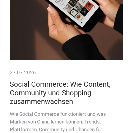
Wie 
eins
Ans
Wis
27.07.2026
Social Commerce: Wie Content,
Community und Shopping
zusammenwachsen
is
–
Wie Social Commerce funktioniert und was
en!
Marken von China lernen können: Trends,
Plattformen, Community und Chancen für