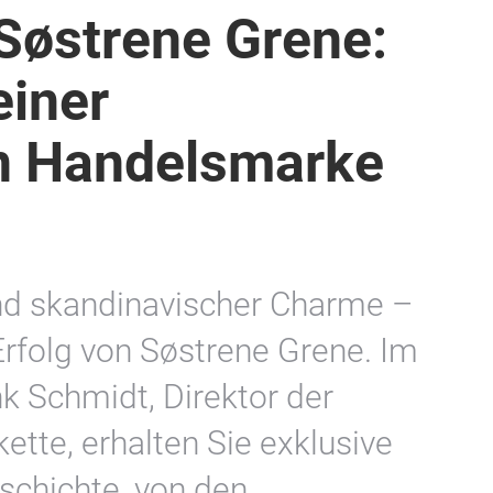
 Søstrene Grene:
einer
en Handelsmarke
 und skandinavischer Charme –
Erfolg von Søstrene Grene. Im
k Schmidt, Direktor der
ette, erhalten Sie exklusive
eschichte, von den