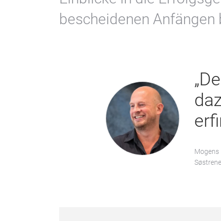
bescheidenen Anfängen b
„De
daz
erf
Mogens L
Søstren