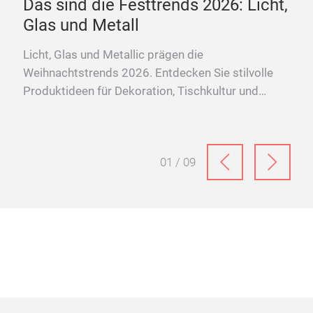
Das sind die Festtrends 2026: Licht,
Te
se
Glas und Metall
Mat
Pro
Licht, Glas und Metallic prägen die
Livi
Weihnachtstrends 2026. Entdecken Sie stilvolle
hirr
Produktideen für Dekoration, Tischkultur und
on –
festliche Wohnwelten.
l.
01 / 09