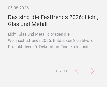
05.08.2026
07.
Das sind die Festtrends 2026: Licht,
Te
se
Glas und Metall
Mat
Pro
Licht, Glas und Metallic prägen die
Livi
Weihnachtstrends 2026. Entdecken Sie stilvolle
hirr
Produktideen für Dekoration, Tischkultur und
on –
festliche Wohnwelten.
l.
01 / 09