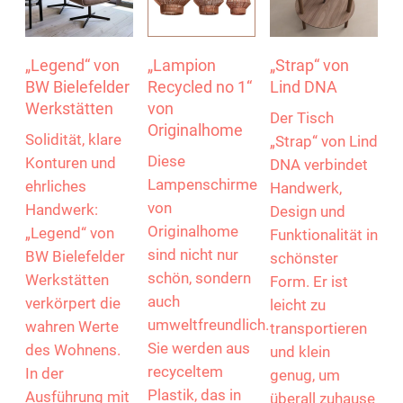
„Legend“ von
„Lampion
„Strap“ von
BW Bielefelder
Recycled no 1“
Lind DNA
Werkstätten
von
Der Tisch
Originalhome
Solidität, klare
„Strap“ von Lind
Diese
Konturen und
DNA verbindet
Lampenschirme
ehrliches
Handwerk,
von
Handwerk:
Design und
Originalhome
„Legend“ von
Funktionalität in
sind nicht nur
BW Bielefelder
schönster
schön, sondern
Werkstätten
Form. Er ist
auch
verkörpert die
leicht zu
umweltfreundlich.
wahren Werte
transportieren
Sie werden aus
des Wohnens.
und klein
recyceltem
In der
genug, um
Plastik, das in
Ausführung mit
überall zuhause