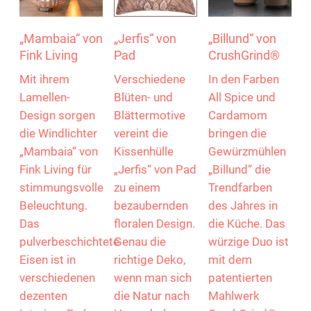
„Mambaia“ von
„Jerfis“ von
„Billund“ von
Fink Living
Pad
CrushGrind®
Mit ihrem
Verschiedene
In den Farben
Lamellen-
Blüten- und
All Spice und
Design sorgen
Blättermotive
Cardamom
die Windlichter
vereint die
bringen die
„Mambaia“ von
Kissenhülle
Gewürzmühlen
Fink Living für
„Jerfis“ von Pad
„Billund“ die
stimmungsvolle
zu einem
Trendfarben
Beleuchtung.
bezaubernden
des Jahres in
Das
floralen Design.
die Küche. Das
pulverbeschichtete
Genau die
würzige Duo ist
Eisen ist in
richtige Deko,
mit dem
verschiedenen
wenn man sich
patentierten
dezenten
die Natur nach
Mahlwerk