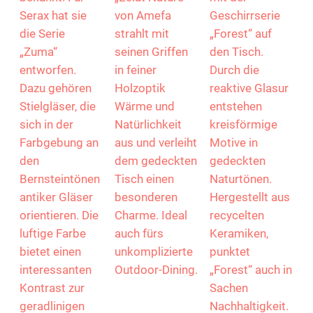
Serax hat sie
von Amefa
Geschirrserie
die Serie
strahlt mit
„Forest“ auf
„Zuma“
seinen Griffen
den Tisch.
entworfen.
in feiner
Durch die
Dazu gehören
Holzoptik
reaktive Glasur
Stielgläser, die
Wärme und
entstehen
sich in der
Natürlichkeit
kreisförmige
Farbgebung an
aus und verleiht
Motive in
den
dem gedeckten
gedeckten
Bernsteintönen
Tisch einen
Naturtönen.
antiker Gläser
besonderen
Hergestellt aus
orientieren. Die
Charme. Ideal
recycelten
luftige Farbe
auch fürs
Keramiken,
bietet einen
unkomplizierte
punktet
interessanten
Outdoor-Dining.
„Forest“ auch in
Kontrast zur
Sachen
geradlinigen
Nachhaltigkeit.