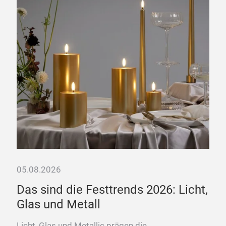
Mat
Pro
Livi
05.08.2026
Das sind die Festtrends 2026: Licht,
se
Glas und Metall
Licht, Glas und Metallic prägen die