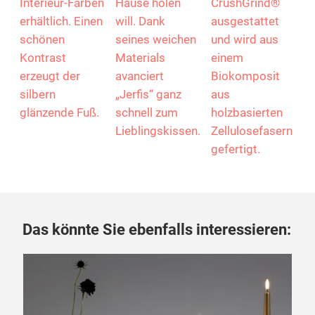
Interieur-Farben
Hause holen
CrushGrind®
erhältlich. Einen
will. Dank
ausgestattet
schönen
seines weichen
und wird aus
Kontrast
Materials
einem
erzeugt der
avanciert
Biokomposit
silbern
„Jerfis“ ganz
aus
glänzende Fuß.
schnell zum
holzbasierten
Lieblingskissen.
Zellulosefasern
gefertigt.
Das könnte Sie ebenfalls interessieren:
07.
Te