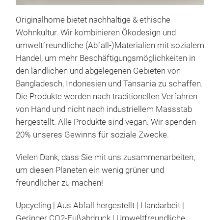
Originalhome bietet nachhaltige & ethische
Lam
Wohnkultur. Wir kombinieren Ökodesign und
Küs
umweltfreundliche (Abfall-)Materialien mit sozialem
Lamp
Handel, um mehr Beschäftigungsmöglichkeiten in
Lam
den ländlichen und abgelegenen Gebieten von
Aufs
Bangladesch, Indonesien und Tansania zu schaffen.
stel
Die Produkte werden nach traditionellen Verfahren
werd
von Hand und nicht nach industriellem Massstab
nach
hergestellt. Alle Produkte sind vegan. Wir spenden
recy
20% unseres Gewinns für soziale Zwecke.
M
umwe
Auß
Vielen Dank, dass Sie mit uns zusammenarbeiten,
unte
um diesen Planeten ein wenig grüner und
die 
freundlicher zu machen!
dem
Upcycling | Aus Abfall hergestellt | Handarbeit |
zu r
Geringer CO2-Fußabdruck | Umweltfreundliche