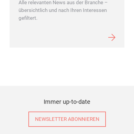
Alle relevanten News aus der Branche –
und 
übersichtlich und nach Ihren Interessen
Orig
gefiltert.
Wohnkultur. Wi
umwe
soz
Besc
und
Indo
werd
nich
Pro
Gewi
Sch
Immer up-to-date
Orig
unpa
NEWSLETTER ABONNIEREN
Dies
zert