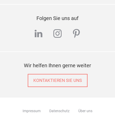
länd
gara
Folgen Sie uns auf
herg
werd
linkedin
instagram
pinterest
arbe
sich
örtl
viel
Gena
Wir helfen Ihnen gerne weiter
Kerz
ORI
& ethi
KONTAKTIEREN SIE UNS
Öko
(Abf
Besc
und
Impressum
Datenschutz
Über uns
Indo