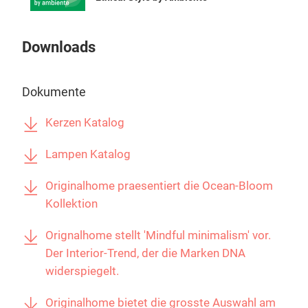
unte
bena
Downloads
prof
vor 
hin 
Dokumente
das
lebe
Kerzen Katalog
Ölen
ich 
Lampen Katalog
ORI
Originalhome praesentiert die Ocean-Bloom
& ethi
Kollektion
Öko
(Abf
Orignalhome stellt 'Mindful minimalism' vor.
Besc
Der Interior-Trend, der die Marken DNA
und
widerspiegelt.
Indo
werd
Originalhome bietet die grosste Auswahl am