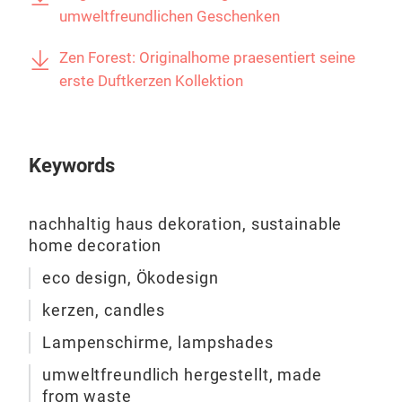
nich
umweltfreundlichen Geschenken
Spi
Pro
Gewi
Zen Forest: Originalhome praesentiert seine
Orig
mit
erste Duftkerzen Kollektion
unpa
ein 
Dies
zert
länd
Keywords
gara
herg
M
nachhaltig haus dekoration, sustainable
werd
home decoration
arbe
sich
eco design, Ökodesign
örtl
kerzen, candles
viel
Gena
Lampenschirme, lampshades
Orig
umweltfreundlich hergestellt, made
Wohnkultur. Wi
from waste