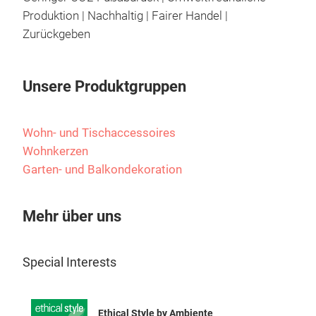
recy
Produktion | Nachhaltig | Fairer Handel |
Lam
Zurückgeben
aus 
Flas
Indu
Küch
Unsere Produktgruppen
Erhä
Küch
Natu
aus
ORI
Wohn- und Tischaccessoires
Abfa
und et
Wohnkerzen
Indo
Öko-
Garten- und Balkondekoration
das
mit
mus
Arbe
Mehr über uns
vera
abg
M
Hand
Indo
Tell
werd
Special Interests
Ich 
trad
Desi
Prod
Geme
unse
Ethical Style by Ambiente