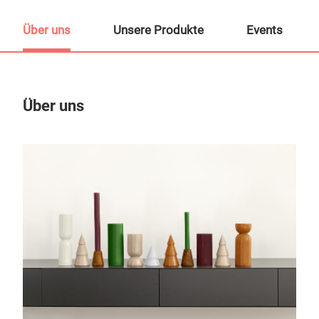
Über uns
Unsere Produkte
Events
Über uns
Un
M