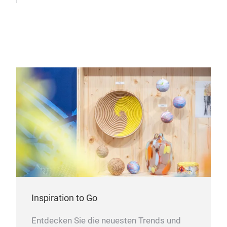
umwe
soz
Besc
und
Indo
werd
nich
Pro
Gewi
mit
ein 
Jua
Inspiration to Go
Küs
Entdecken Sie die neuesten Trends und