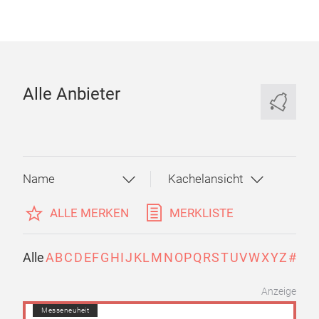
Alle Anbieter
ALLE MERKEN
MERKLISTE
Alle
A
B
C
D
E
F
G
H
I
J
K
L
M
N
O
P
Q
R
S
T
U
V
W
X
Y
Z
#
Anzeige
Messeneuheit