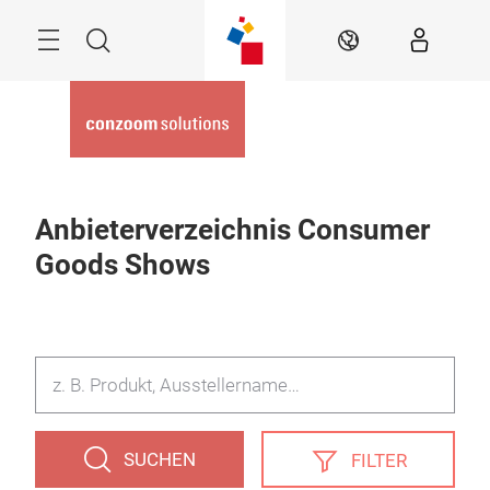
Überspringen
Menü
Suche
DE
Anbieterverzeichnis Consumer
Goods Shows
SUCHEN
FILTER