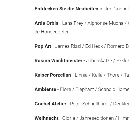
Entdecken Sie die Neuheiten
in den Goebel 
Artis Orbis
- Lana Frey / Alphonse Mucha / 
de Hondecoeter
Pop Art
- James Rizzi / Ed Heck / Romero Br
Rosina Wachtmeister
- Jahreskatze / Exklu
Kaiser Porzellan
- Linnia / Kalla / Thore / 
Ambiente
- Fiore / Elephant / Scandic Hom
Goebel Atelier
- Peter Schnellhardt / Der
kle
Weihnacht
- Gloria / Jahreseditionen / H