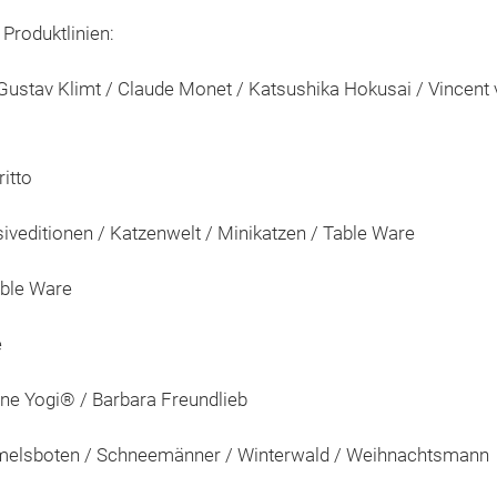
Produktlinien:
Gustav Klimt / Claude Monet / Katsushika Hokusai / Vincent 
itto
siveditionen / Katzenwelt / Minikatzen / Table Ware
Table Ware
e
ine Yogi® / Barbara Freundlieb
immelsboten / Schneemänner / Winterwald / Weihnachtsmann