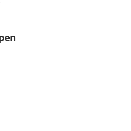
n
pen