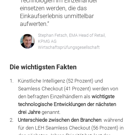
Monitor 2/2023 erhalten Sie einen Überblick
über die technologischen Trends im Handel
sowie die Investitionsprioritäten der
Händler*innen in den kommenden Jahren.
“Ich bin überzeugt, dass wir parallel
zur fortschreitentenden
Digitalisierung der Grundfunktionen
in naher Zukunft massiv innovative
Technologien im Einzelhandel
einsetzen werden, die das
Einkaufserlebnis unmittelbar
aufwerten.“
Stephan Fetsch, EMA Head of Retail,
KPMG AG
Wirtschaftsprüfungsgesellschaft