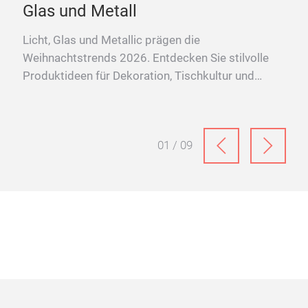
05.08.2026
27.
Das sind die Festtrends 2026: Licht,
So
Glas und Metall
Co
zu
Licht, Glas und Metallic prägen die
Weihnachtstrends 2026. Entdecken Sie stilvolle
Wie
Produktideen für Dekoration, Tischkultur und
Mar
festliche Wohnwelten.
Pla
Kon