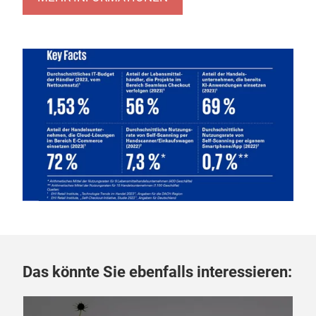
Kundendialog.
Wachsende Bedeutung
hat für Einzelhändler das
Thema Cybersicherheit.
Mehr über diese Themen, die Entwicklung der IT-
Budgets im Handel und die verschiedenen
Pilotprojekte rund um Checkout-Systeme, finden Sie
unter dem nachfolgenden Link.
MEHR INFORMATIONEN