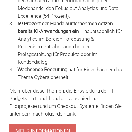
Die wichtigsten Fakten
Künstliche Intelligenz (52 Prozent) und
Seamless Checkout (41 Prozent) werden von
den befragten Einzelhändlern als
wichtigste
technologische Entwicklungen der nächsten
drei Jahre
genannt.
Unterschiede zwischen den Branchen
: während
für den LEH Seamless Checkout (56 Prozent) in
den nächsten Jahren Priorität hat, legt der
Modehandel den Fokus auf Analytics und Data
Excellence (54 Prozent).
69 Prozent der Handelsunternehmen setzen
bereits KI-Anwendungen ein
– hauptsächlich für
Analytics im Bereich Forecasting &
Replenishment, aber auch bei der
Preisgestaltung für Produkte oder im